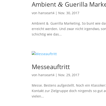
Ambient
Guerilla Mark
&
von
hanseart4
|
Nov. 30, 2017
Ambient & Guerilla Marke­ting. So bunt wie da
erreicht werden. Und zwar nicht irgendwo, sond
schichtig wie das...
Messe­auf­tritt
von
hanseart4
|
Nov. 29, 2017
Messe. Bestens aufgestellt. Noch ein Klas­siker
Kontakt zur Ziel­gruppe doch nirgends so gut a
vielen...