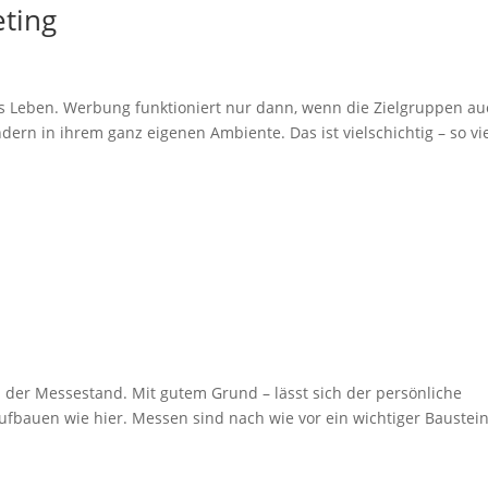
eting
s Leben. Werbung funk­tio­niert nur dann, wenn die Ziel­gruppen a
ern in ihrem ganz eigenen Ambiente. Das ist viel­schichtig – so vie
: der Messe­stand. Mit gutem Grund – lässt sich der persön­liche
ufbauen wie hier. Messen sind nach wie vor ein wich­tiger Baustein