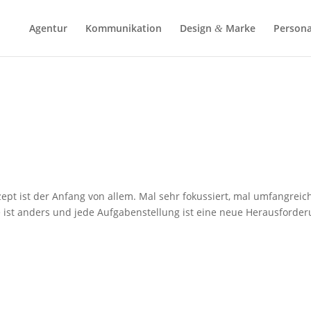
Agentur
Kommu­ni­ka­tion
Design
Marke
Perso­na
&
ept ist der Anfang von allem. Mal sehr fokus­siert, mal umfang­reic
e ist anders und jede Aufga­ben­stel­lung ist eine neue Herausforder