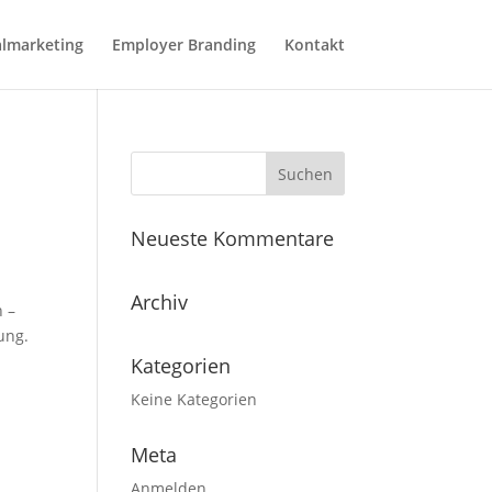
l­mar­ke­ting
Employer Branding
Kontakt
Neueste Kommen­tare
Archiv
h –
ung.
Kate­go­rien
Keine Kategorien
Meta
Anmelden