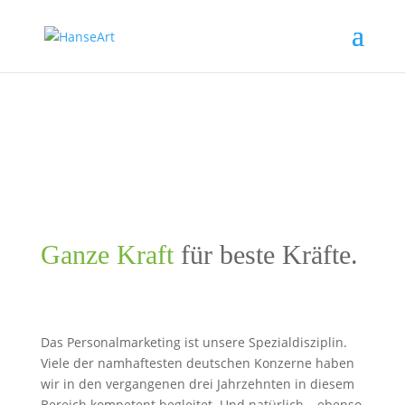
Ganze Kraft
für beste Kräfte.
Das Perso­nal­mar­ke­ting ist unsere Spezi­al­dis­zi­plin.
Viele der namhaf­testen deut­schen Konzerne haben
wir in den vergan­genen drei Jahr­zehnten in diesem
Bereich kompe­tent begleitet. Und natür­lich – ebenso