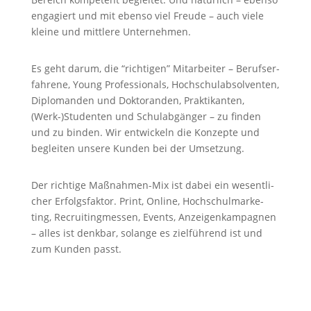
enga­giert und mit ebenso viel Freude – auch viele
kleine und mittlere Unternehmen.
Es geht darum, die “rich­tigen” Mitar­beiter – Berufs­er­
fah­rene, Young Profes­sio­nals, Hoch­schul­ab­sol­venten,
Diplo­manden und Dokto­randen, Prak­ti­kanten,
(Werk-)Studenten und Schul­ab­gänger – zu finden
und zu binden. Wir entwi­ckeln die Konzepte und
begleiten unsere Kunden bei der Umsetzung.
Der richtige Maßnahmen-Mix ist dabei ein wesent­li­
cher Erfolgs­faktor. Print, Online, Hoch­schul­mar­ke­
ting, Recrui­tin­g­messen, Events, Anzei­gen­kam­pa­gnen
– alles ist denkbar, solange es ziel­füh­rend ist und
zum Kunden passt.